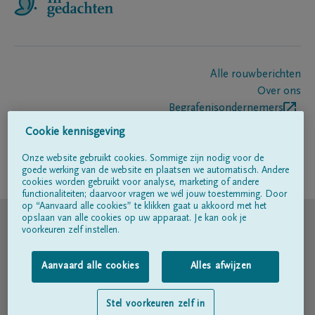
Alle rouwberichten
Over ons
Begrafenisondernemers
Contact
Cookie kennisgeving
Onze website gebruikt cookies. Sommige zijn nodig voor de
goede werking van de website en plaatsen we automatisch. Andere
Volg ons op
cookies worden gebruikt voor analyse, marketing of andere
functionaliteiten; daarvoor vragen we wél jouw toestemming. Door
op “Aanvaard alle cookies” te klikken gaat u akkoord met het
© DELA
opslaan van alle cookies op uw apparaat. Je kan ook je
voorkeuren zelf instellen.
Gebruiksvoorwaarden
Aanvaard alle cookies
Alles afwijzen
Privacyverklaring
Stel voorkeuren zelf in
Toegankelijkheidsverklaring