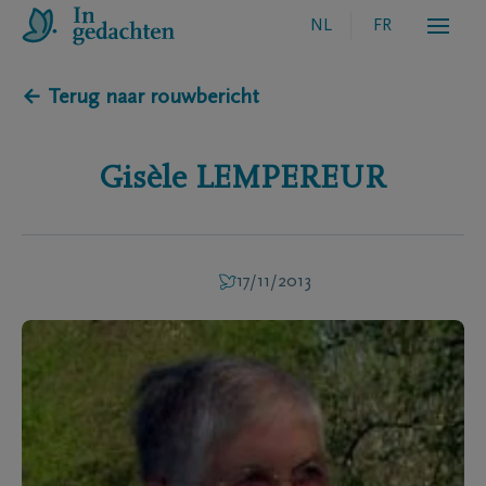
NL
FR
← Terug naar rouwbericht
Gisèle
LEMPEREUR
17/11/2013