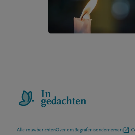
Alle rouwberichten
Over ons
Begrafenisondernemers
C