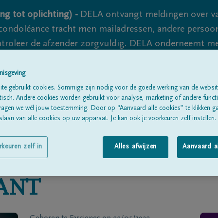
ng tot oplichting) -
DELA ontvangt meldingen over va
ondoléance tracht men mailadressen, andere persoon
controleer de afzender zorgvuldig. DELA onderneemt m
 nooit volledig uit te sluiten, dus blijf waakzaam.
nisgeving
te gebruikt cookies. Sommige zijn nodig voor de goede werking van de websit
sch. Andere cookies worden gebruikt voor analyse, marketing of andere functio
Alle rouwberichten
Over ons
B
ragen we wél jouw toestemming. Door op “Aanvaard alle cookies” te klikken g
laan van alle cookies op uw apparaat. Je kan ook je voorkeuren zelf instellen.
rkeuren zelf in
Alles afwijzen
Aanvaard a
ANT