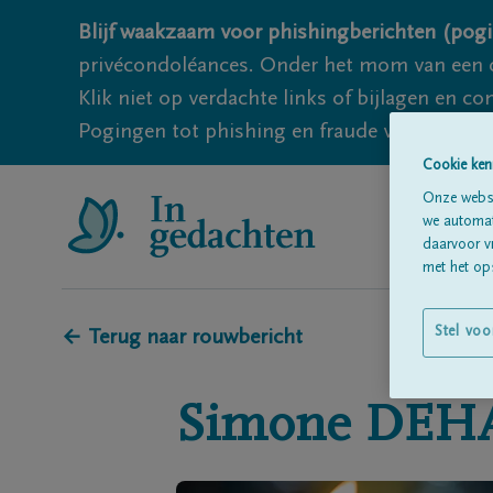
Blijf waakzaam voor phishingberichten (pogi
privécondoléances. Onder het mom van een c
Klik niet op verdachte links of bijlagen en 
Pogingen tot phishing en fraude vallen echter
Cookie ken
Onze websi
we automati
daarvoor v
met het ops
Stel voo
← Terug naar rouwbericht
Simone
DEH