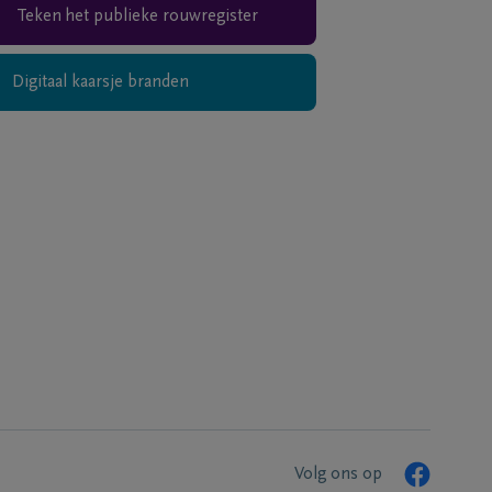
Teken het publieke rouwregister
Digitaal kaarsje branden
Volg ons op