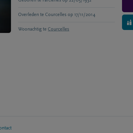
Geboren te
Farcienes
op
22/05/1932
Overleden te
Courcelles
op
17/11/2014
Woonachtig te
Courcelles
ontact