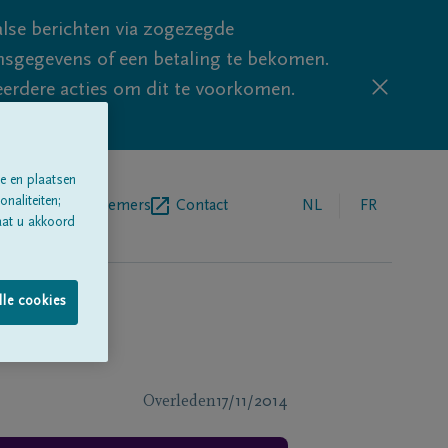
lse berichten via zogezegde
sgegevens of een betaling te bekomen.
eerdere acties om dit te voorkomen.
e en plaatsen
naliteiten;
egrafenisondernemers
Contact
NL
FR
aat u akkoord
lle cookies
Overleden
17/11/2014