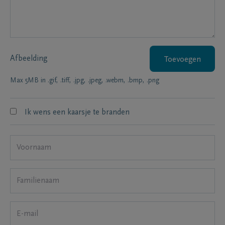
Afbeelding
Toevoegen
Max 5MB in .gif, .tiff, .jpg, .jpeg, .webm, .bmp, .png
Ik wens een kaarsje te branden