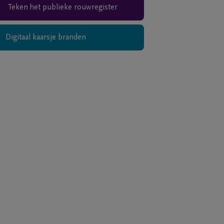
Teken het publieke rouwregister
Digitaal kaarsje branden