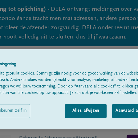
ng tot oplichting) -
DELA ontvangt meldingen over va
ondoléance tracht men mailadressen, andere persoon
controleer de afzender zorgvuldig. DELA onderneemt m
 nooit volledig uit te sluiten, dus blijf waakzaam.
Alle rouwberichten
Over ons
B
nisgeving
te gebruikt cookies. Sommige zijn nodig voor de goede werking van de websit
sch. Andere cookies worden gebruikt voor analyse, marketing of andere functio
ragen we wél jouw toestemming. Door op “Aanvaard alle cookies” te klikken g
laan van alle cookies op uw apparaat. Je kan ook je voorkeuren zelf instellen.
rkeuren zelf in
Alles afwijzen
Aanvaard a
s