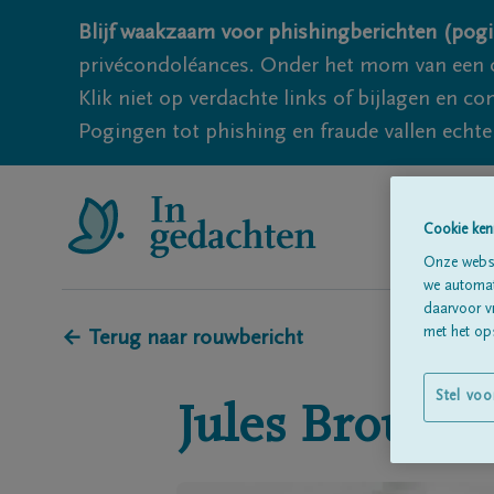
Blijf waakzaam voor phishingberichten (pogi
privécondoléances. Onder het mom van een c
Klik niet op verdachte links of bijlagen en 
Pogingen tot phishing en fraude vallen echter
Cookie ken
Onze websi
we automati
daarvoor v
met het ops
← Terug naar rouwbericht
Stel voo
Jules
Brouwer