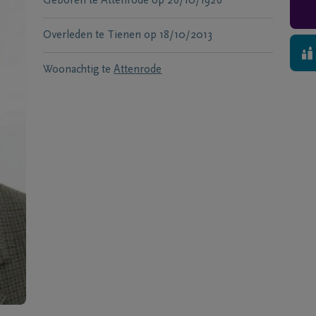
Geboren te
Attenrode
op
26/10/1926
Overleden te
Tienen
op
18/10/2013
Woonachtig te
Attenrode