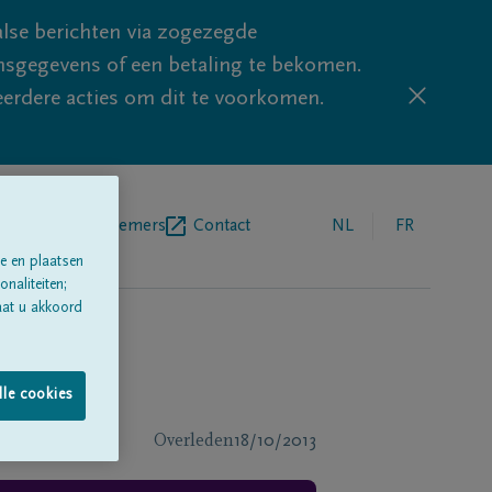
lse berichten via zogezegde
sgegevens of een betaling te bekomen.
eerdere acties om dit te voorkomen.
egrafenisondernemers
Contact
NL
FR
e en plaatsen
naliteiten;
aat u akkoord
lle cookies
Overleden
18/10/2013