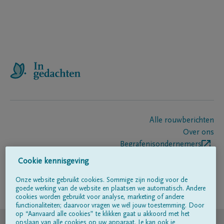
Alle rouwberichten
Over ons
Begrafenisondernemers
Contact
Cookie kennisgeving
Onze website gebruikt cookies. Sommige zijn nodig voor de
goede werking van de website en plaatsen we automatisch. Andere
Volg ons op
cookies worden gebruikt voor analyse, marketing of andere
functionaliteiten; daarvoor vragen we wél jouw toestemming. Door
op “Aanvaard alle cookies” te klikken gaat u akkoord met het
© DELA
opslaan van alle cookies op uw apparaat. Je kan ook je