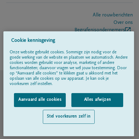
Alle rouwberichten
Over ons
Begrafenisondernemers
Contact
Cookie kennisgeving
Onze website gebruikt cookies. Sommige zijn nodig voor de
goede werking van de website en plaatsen we automatisch. Andere
Volg ons op
cookies worden gebruikt voor analyse, marketing of andere
functionaliteiten; daarvoor vragen we wél jouw toestemming. Door
op “Aanvaard alle cookies” te klikken gaat u akkoord met het
© DELA
opslaan van alle cookies op uw apparaat. Je kan ook je
voorkeuren zelf instellen.
Gebruiksvoorwaarden
Aanvaard alle cookies
Alles afwijzen
Privacyverklaring
Stel voorkeuren zelf in
Toegankelijkheidsverklaring
Cookiebeleid