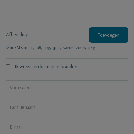
Afbeelding
Toevoegen
Max 5MB in .gif, .tiff, .jpg, .jpeg, .webm, .bmp, .png
Ik wens een kaarsje te branden