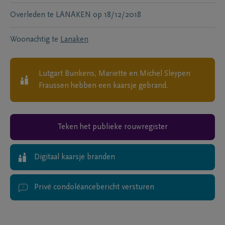
Overleden te
LANAKEN
op
18/12/2018
Woonachtig te
Lanaken
Lutgart Bunkens, Mariette en Michel Sleypen
Fraussen
hebben een kaarsje gebrand.
Teken het publieke rouwregister
Digitaal kaarsje branden
Privé condoléancebericht versturen