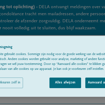
ng tot oplichting) -
DELA ontvangt meldingen over va
ondoléance tracht men mailadressen, andere persoon
controleer de afzender zorgvuldig. DELA onderneemt m
 nooit volledig uit te sluiten, dus blijf waakzaam.
nisgeving
Alle rouwberichten
Over ons
B
te gebruikt cookies. Sommige zijn nodig voor de goede werking van de websit
sch. Andere cookies worden gebruikt voor analyse, marketing of andere functio
ragen we wél jouw toestemming. Door op “Aanvaard alle cookies” te klikken g
laan van alle cookies op uw apparaat. Je kan ook je voorkeuren zelf instellen.
rkeuren zelf in
Alles afwijzen
Aanvaard a