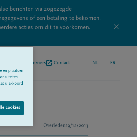
lse berichten via zogezegde
sgegevens of een betaling te bekomen.
eerdere acties om dit te voorkomen.
egrafenisondernemers
Contact
NL
FR
e en plaatsen
naliteiten;
aat u akkoord
lle cookies
Overleden
19/12/2013