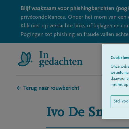
Blijf waakzaam voor phishingberichten (pogi
privécondoléances. Onder het mom van een c
Klik niet op verdachte links of bijlagen en 
Pogingen tot phishing en fraude vallen echter
Cookie ken
Onze websi
we automati
daarvoor v
met het ops
← Terug naar rouwbericht
Stel voo
Ivo
De Smedt