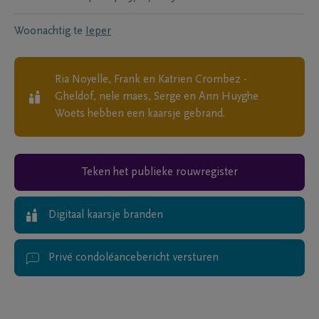
Woonachtig te
Ieper
Ria Noyelle, Frank en Katrien Crombez -
Gheldof, nele maes, Serge en Ann Huyghe
Woets
hebben een kaarsje gebrand.
Teken het publieke rouwregister
Digitaal kaarsje branden
Privé condoléancebericht versturen