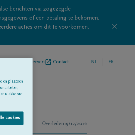
lse berichten via zogezegde
sgegevens of een betaling te bekomen.
eerdere acties om dit te voorkomen.
egrafenisondernemers
Contact
NL
FR
e en plaatsen
naliteiten;
aat u akkoord
lle cookies
Overleden
19/12/2016