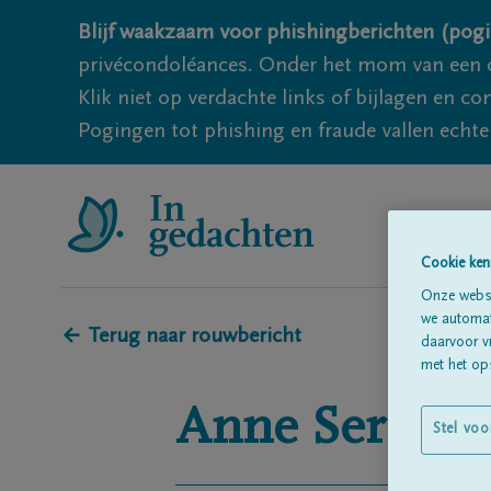
Blijf waakzaam voor phishingberichten (pogi
privécondoléances. Onder het mom van een c
Klik niet op verdachte links of bijlagen en 
Pogingen tot phishing en fraude vallen echter
Cookie ken
Onze websi
we automati
← Terug naar rouwbericht
daarvoor v
met het ops
Anne
Sergean
Stel voo