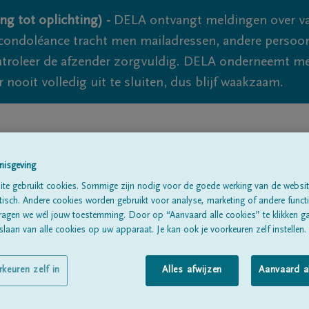
ng tot oplichting) -
DELA ontvangt meldingen over va
ondoléance tracht men mailadressen, andere persoon
controleer de afzender zorgvuldig. DELA onderneemt m
 nooit volledig uit te sluiten, dus blijf waakzaam.
Alle rouwberichten
Over ons
B
nisgeving
te gebruikt cookies. Sommige zijn nodig voor de goede werking van de websit
sch. Andere cookies worden gebruikt voor analyse, marketing of andere functio
ragen we wél jouw toestemming. Door op “Aanvaard alle cookies” te klikken g
laan van alle cookies op uw apparaat. Je kan ook je voorkeuren zelf instellen.
t
rkeuren zelf in
Alles afwijzen
Aanvaard a