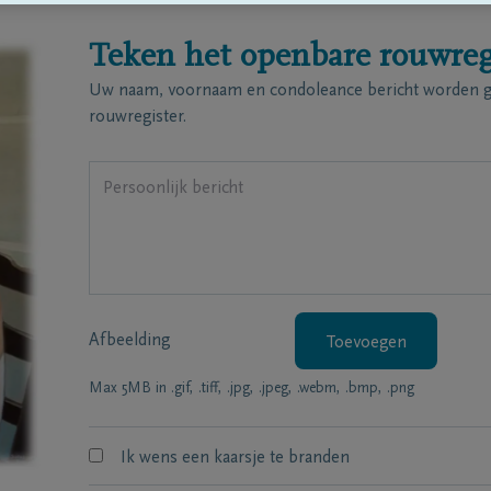
Teken het openbare rouwreg
Uw naam, voornaam en condoleance bericht worden ge
rouwregister.
Afbeelding
Toevoegen
Max 5MB in .gif, .tiff, .jpg, .jpeg, .webm, .bmp, .png
Ik wens een kaarsje te branden