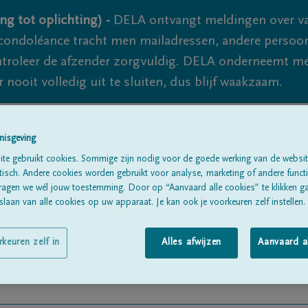
ng tot oplichting) -
DELA ontvangt meldingen over va
ondoléance tracht men mailadressen, andere persoon
controleer de afzender zorgvuldig. DELA onderneemt m
 nooit volledig uit te sluiten, dus blijf waakzaam.
nisgeving
Alle rouwberichten
Over ons
B
te gebruikt cookies. Sommige zijn nodig voor de goede werking van de websit
sch. Andere cookies worden gebruikt voor analyse, marketing of andere functio
ragen we wél jouw toestemming. Door op “Aanvaard alle cookies” te klikken g
laan van alle cookies op uw apparaat. Je kan ook je voorkeuren zelf instellen.
rkeuren zelf in
Alles afwijzen
Aanvaard a