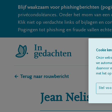
Blijf waakzaam voor phishingberichten (pogi
privécondoléances. Onder het mom van een c
Klik niet op verdachte links of bijlagen en 
Pogingen tot phishing en fraude vallen echter
Cookie ken
Onze websi
we automati
daarvoor v
met het ops
← Terug naar rouwbericht
Stel voo
Jean
Nelissen