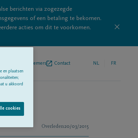
lse berichten via zogezegde
sgegevens of een betaling te bekomen.
eerdere acties om dit te voorkomen.
egrafenisondernemers
Contact
NL
FR
e en plaatsen
naliteiten;
aat u akkoord
lle cookies
Overleden
20/03/2015