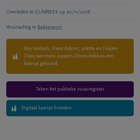
Overleden te
GLABBEEK
op
20/11/2018
Woonachtig te
Bekkevoort
Roy Vanbets, Frans Adams, arlette en Filipen
Diasy laermans cuypers Ebens
hebben een
kaarsje gebrand.
Teken het publieke rouwregister
Digitaal kaarsje branden