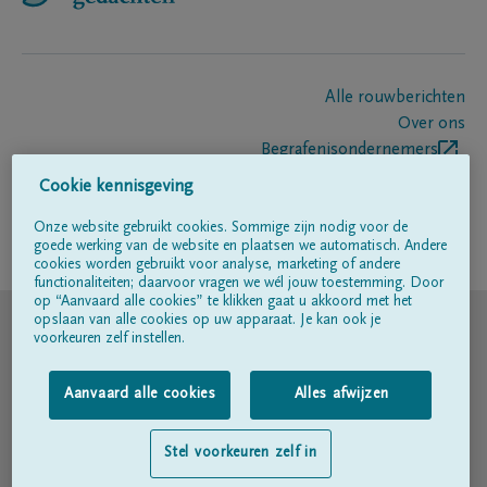
Alle rouwberichten
Over ons
Begrafenisondernemers
Contact
Cookie kennisgeving
Onze website gebruikt cookies. Sommige zijn nodig voor de
goede werking van de website en plaatsen we automatisch. Andere
Volg ons op
cookies worden gebruikt voor analyse, marketing of andere
functionaliteiten; daarvoor vragen we wél jouw toestemming. Door
op “Aanvaard alle cookies” te klikken gaat u akkoord met het
© DELA
opslaan van alle cookies op uw apparaat. Je kan ook je
voorkeuren zelf instellen.
Gebruiksvoorwaarden
Aanvaard alle cookies
Alles afwijzen
Privacyverklaring
Stel voorkeuren zelf in
Toegankelijkheidsverklaring