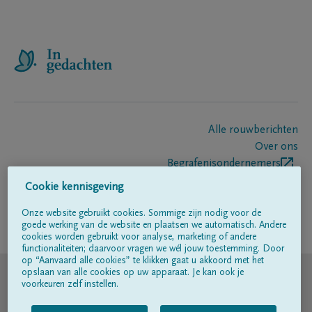
Alle rouwberichten
Over ons
Begrafenisondernemers
Contact
Cookie kennisgeving
Onze website gebruikt cookies. Sommige zijn nodig voor de
goede werking van de website en plaatsen we automatisch. Andere
Volg ons op
cookies worden gebruikt voor analyse, marketing of andere
functionaliteiten; daarvoor vragen we wél jouw toestemming. Door
op “Aanvaard alle cookies” te klikken gaat u akkoord met het
© DELA
opslaan van alle cookies op uw apparaat. Je kan ook je
voorkeuren zelf instellen.
Gebruiksvoorwaarden