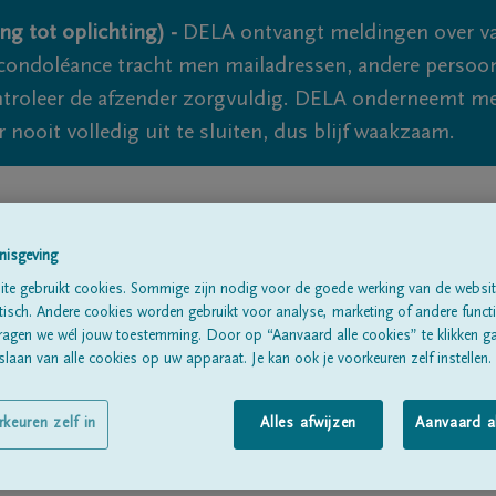
ng tot oplichting) -
DELA ontvangt meldingen over va
ondoléance tracht men mailadressen, andere persoon
controleer de afzender zorgvuldig. DELA onderneemt m
 nooit volledig uit te sluiten, dus blijf waakzaam.
Alle rouwberichten
Over ons
B
nisgeving
te gebruikt cookies. Sommige zijn nodig voor de goede werking van de websit
sch. Andere cookies worden gebruikt voor analyse, marketing of andere functio
ragen we wél jouw toestemming. Door op “Aanvaard alle cookies” te klikken g
laan van alle cookies op uw apparaat. Je kan ook je voorkeuren zelf instellen.
ns
rkeuren zelf in
Alles afwijzen
Aanvaard a