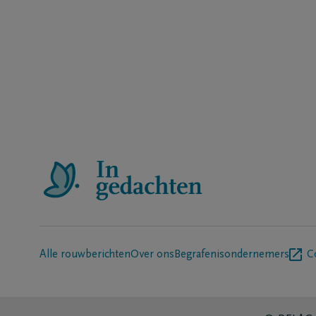
Alle rouwberichten
Over ons
Begrafenisondernemers
C