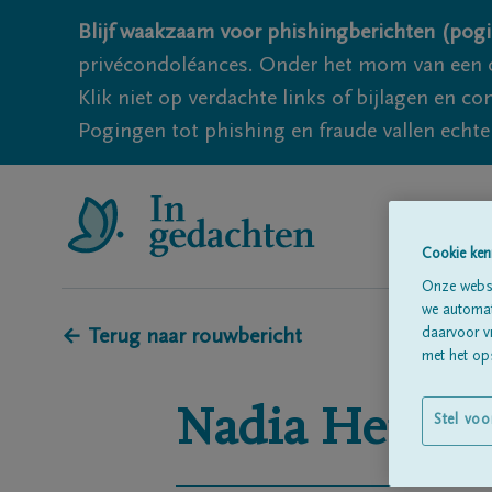
Blijf waakzaam voor phishingberichten (pogi
privécondoléances. Onder het mom van een c
Klik niet op verdachte links of bijlagen en 
Pogingen tot phishing en fraude vallen echter
Cookie ken
Onze websi
we automati
daarvoor v
← Terug naar rouwbericht
met het ops
Nadia
Hertse
Stel voo