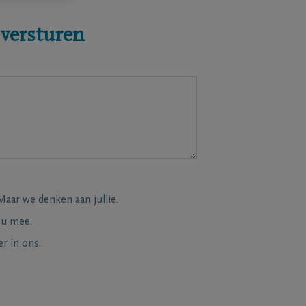
 versturen
Maar we denken aan jullie.
 u mee.
r in ons.