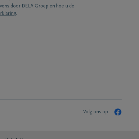
evens door DELA Groep en hoe u de
rklaring
.
Volg ons op