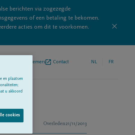
lse berichten via zogezegde
sgegevens of een betaling te bekomen.
eerdere acties om dit te voorkomen.
egrafenisondernemers
Contact
NL
FR
e en plaatsen
naliteiten;
aat u akkoord
lle cookies
Overleden
21/11/2013