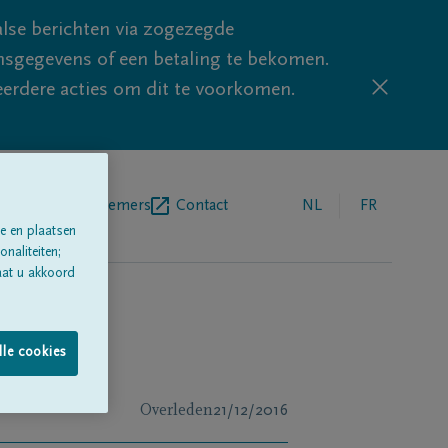
lse berichten via zogezegde
sgegevens of een betaling te bekomen.
eerdere acties om dit te voorkomen.
egrafenisondernemers
Contact
NL
FR
e en plaatsen
naliteiten;
aat u akkoord
lle cookies
Overleden
21/12/2016