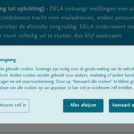
ng tot oplichting) -
DELA ontvangt meldingen over va
ondoléance tracht men mailadressen, andere persoon
controleer de afzender zorgvuldig. DELA onderneemt m
 nooit volledig uit te sluiten, dus blijf waakzaam.
nisgeving
Alle rouwberichten
Over ons
B
te gebruikt cookies. Sommige zijn nodig voor de goede werking van de websit
sch. Andere cookies worden gebruikt voor analyse, marketing of andere functio
ragen we wél jouw toestemming. Door op “Aanvaard alle cookies” te klikken g
laan van alle cookies op uw apparaat. Je kan ook je voorkeuren zelf instellen.
rkeuren zelf in
Alles afwijzen
Aanvaard a