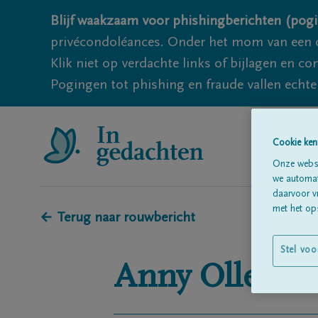
Blijf waakzaam voor phishingberichten (pogi
privécondoléances. Onder het mom van een c
Klik niet op verdachte links of bijlagen en 
Pogingen tot phishing en fraude vallen echter
Cookie ken
Onze websi
we automati
daarvoor v
met het ops
← Terug naar rouwbericht
Stel voo
Anny
Ollevier