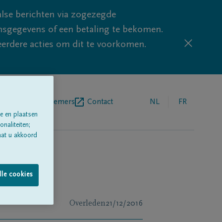
lse berichten via zogezegde
sgegevens of een betaling te bekomen.
eerdere acties om dit te voorkomen.
egrafenisondernemers
Contact
NL
FR
e en plaatsen
naliteiten;
aat u akkoord
lle cookies
Overleden
21/12/2016