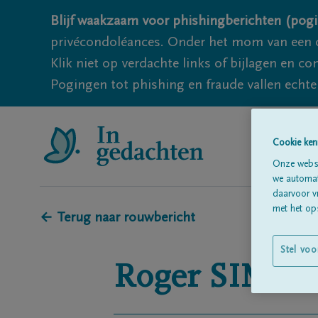
Blijf waakzaam voor phishingberichten (pogi
privécondoléances. Onder het mom van een c
Klik niet op verdachte links of bijlagen en 
Pogingen tot phishing en fraude vallen echter
Cookie ken
Onze websi
we automati
daarvoor v
met het ops
← Terug naar rouwbericht
Stel voo
Roger
SIMÉ