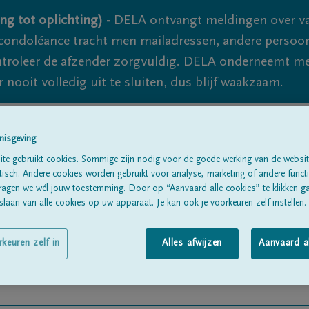
ng tot oplichting) -
DELA ontvangt meldingen over va
ondoléance tracht men mailadressen, andere persoon
controleer de afzender zorgvuldig. DELA onderneemt m
 nooit volledig uit te sluiten, dus blijf waakzaam.
nisgeving
Alle rouwberichten
Over ons
B
te gebruikt cookies. Sommige zijn nodig voor de goede werking van de websit
sch. Andere cookies worden gebruikt voor analyse, marketing of andere functio
ragen we wél jouw toestemming. Door op “Aanvaard alle cookies” te klikken g
laan van alle cookies op uw apparaat. Je kan ook je voorkeuren zelf instellen.
rkeuren zelf in
Alles afwijzen
Aanvaard a
ON