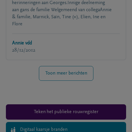
herinneringen aan Georges.Innige deelneming
aan gans de familie Welgemeend van collegaAnnie
& familie, Marnick, Saïn, Tine (+), Elien, Ine en
Flore
Annie vdd
28/12/2012
Toon meer berichten
Teken het publieke rouwregister
Digitaal kaarsje branden