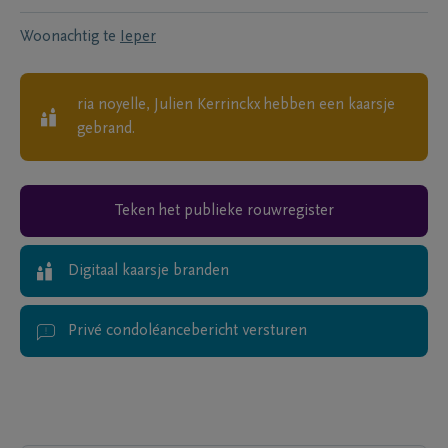
Woonachtig te
Ieper
ria noyelle, Julien Kerrinckx
hebben een kaarsje
gebrand.
Teken het publieke rouwregister
Digitaal kaarsje branden
Privé condoléancebericht versturen