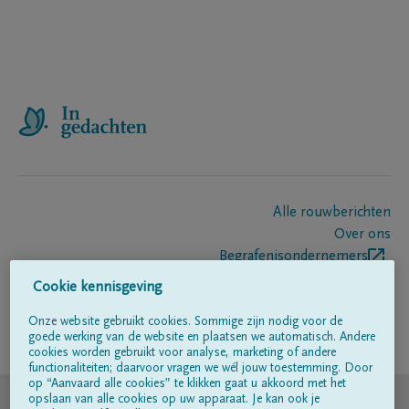
Alle rouwberichten
Over ons
Begrafenisondernemers
Contact
Cookie kennisgeving
Onze website gebruikt cookies. Sommige zijn nodig voor de
goede werking van de website en plaatsen we automatisch. Andere
Volg ons op
cookies worden gebruikt voor analyse, marketing of andere
functionaliteiten; daarvoor vragen we wél jouw toestemming. Door
op “Aanvaard alle cookies” te klikken gaat u akkoord met het
© DELA
opslaan van alle cookies op uw apparaat. Je kan ook je