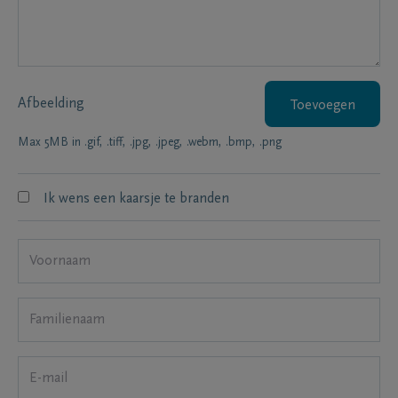
Afbeelding
Toevoegen
Max 5MB in .gif, .tiff, .jpg, .jpeg, .webm, .bmp, .png
Ik wens een kaarsje te branden