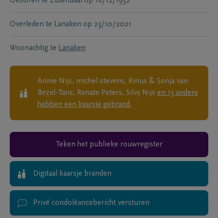
Geboren te
Zutendaal
op
16/12/1952
Overleden te
Lanaken
op
23/10/2021
Woonachtig te
Lanaken
Annie Nijs, michel stevens, Rinus & Sonja van
Bezel-Tans, Renate Peters, Silvy Nijs
en
13
andere
hebben een kaarsje gebrand.
Teken het publieke rouwregister
Digitaal kaarsje branden
Privé condoléancebericht versturen