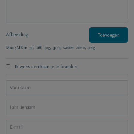
Afbeelding
Toevoegen
Max 5MB in .gif, .tiff, .jpg, .jpeg, .webm, .bmp, .png
Ik wens een kaarsje te branden