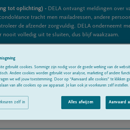
ng tot oplichting) -
DELA ontvangt meldingen over va
ondoléance tracht men mailadressen, andere persoon
controleer de afzender zorgvuldig. DELA onderneemt m
 nooit volledig uit te sluiten, dus blijf waakzaam.
nisgeving
Alle rouwberichten
Over ons
B
te gebruikt cookies. Sommige zijn nodig voor de goede werking van de websit
sch. Andere cookies worden gebruikt voor analyse, marketing of andere functio
ragen we wél jouw toestemming. Door op “Aanvaard alle cookies” te klikken g
laan van alle cookies op uw apparaat. Je kan ook je voorkeuren zelf instellen.
rkeuren zelf in
Alles afwijzen
Aanvaard a
n