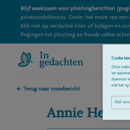
Blijf waakzaam voor phishingberichten (pogi
privécondoléances. Onder het mom van een c
Klik niet op verdachte links of bijlagen en 
Pogingen tot phishing en fraude vallen echter
Cookie ken
Onze websi
we automati
daarvoor v
met het ops
← Terug naar rouwbericht
Stel voo
Annie
Herma