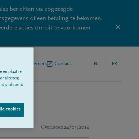
lse berichten via zogezegde
sgegevens of een betaling te bekomen.
eerdere acties om dit te voorkomen.
egrafenisondernemers
Contact
NL
FR
e en plaatsen
naliteiten;
aat u akkoord
lle cookies
Overleden
24/03/2014