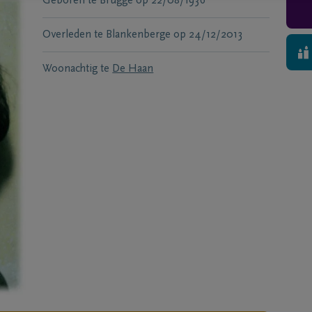
Geboren te
Brugge
op
22/08/1936
Overleden te
Blankenberge
op
24/12/2013
Woonachtig te
De Haan