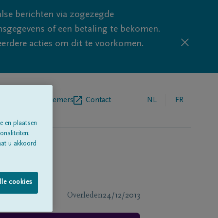
lse berichten via zogezegde
sgegevens of een betaling te bekomen.
eerdere acties om dit te voorkomen.
egrafenisondernemers
Contact
NL
FR
e en plaatsen
naliteiten;
aat u akkoord
lle cookies
Overleden
24/12/2013