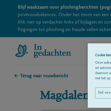
Blijf waakzaam voor phishingberichten (pogi
privécondoléances. Onder het mom van een c
Klik niet op verdachte links of bijlagen en 
Pogingen tot phishing en fraude vallen echter
Cookie ken
Onze websi
we automati
daarvoor v
← Terug naar rouwbericht
met het ops
Magdalena
De
Stel voo