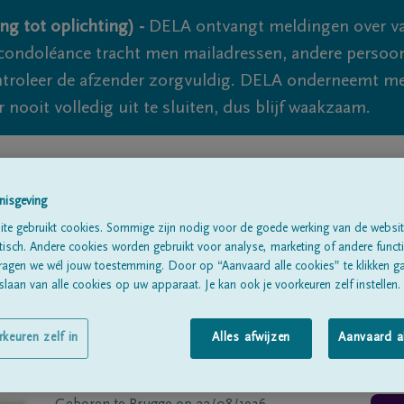
ng tot oplichting) -
DELA ontvangt meldingen over va
ondoléance tracht men mailadressen, andere persoon
controleer de afzender zorgvuldig. DELA onderneemt m
 nooit volledig uit te sluiten, dus blijf waakzaam.
Alle rouwberichten
Over ons
B
nisgeving
te gebruikt cookies. Sommige zijn nodig voor de goede werking van de websit
sch. Andere cookies worden gebruikt voor analyse, marketing of andere functio
ragen we wél jouw toestemming. Door op “Aanvaard alle cookies” te klikken g
laan van alle cookies op uw apparaat. Je kan ook je voorkeuren zelf instellen.
cramer
rkeuren zelf in
Alles afwijzen
Aanvaard a