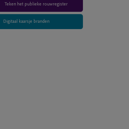
Teken het publieke rouwregister
Digitaal kaarsje branden