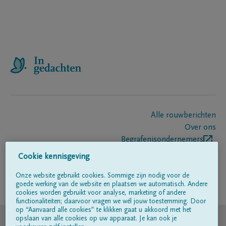
Alle rouwberichten
Over ons
Begrafenisondernemers
Contact
Cookie kennisgeving
Onze website gebruikt cookies. Sommige zijn nodig voor de
goede werking van de website en plaatsen we automatisch. Andere
Volg ons op
cookies worden gebruikt voor analyse, marketing of andere
functionaliteiten; daarvoor vragen we wél jouw toestemming. Door
op “Aanvaard alle cookies” te klikken gaat u akkoord met het
© DELA
opslaan van alle cookies op uw apparaat. Je kan ook je