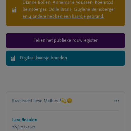
Dianne Bollen, Annemarie Voussen, Koenraad
Beinsberger, Odile Brans, Guylène Beinsberger
en
4
andere
hebben een kaarsje gebrand.
Teken het publieke rouwregister
Digitaal kaarsje branden
Rust zacht lieve Mathieu!💫😞
Lara Beaulen
28/12/2022