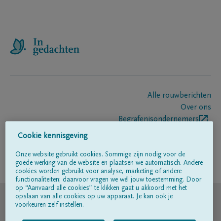
Alle rouwberichten
Over ons
Begrafenisondernemers
Contact
Cookie kennisgeving
Onze website gebruikt cookies. Sommige zijn nodig voor de
goede werking van de website en plaatsen we automatisch. Andere
Volg ons op
cookies worden gebruikt voor analyse, marketing of andere
functionaliteiten; daarvoor vragen we wél jouw toestemming. Door
op “Aanvaard alle cookies” te klikken gaat u akkoord met het
© DELA
opslaan van alle cookies op uw apparaat. Je kan ook je
voorkeuren zelf instellen.