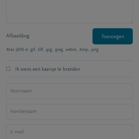
Afbeelding
Toevoegen
Max 5MB in .gif, .tiff, .jpg, .jpeg, .webm, .bmp, .png
Ik wens een kaarsje te branden