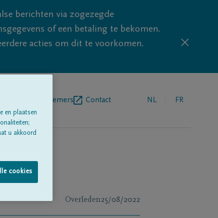
lse berichten via zogezegde
sgegevens of een betaling te bekomen.
eerdere acties om dit te voorkomen.
egrafenisondernemers
Contact
NL
FR
e en plaatsen
naliteiten;
aat u akkoord
lle cookies
Overleden
25/08/2022