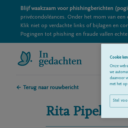
Blijf waakzaam voor phishingberichten (pogi
privécondoléances. Onder het mom van een c
Klik niet op verdachte links of bijlagen en 
Pogingen tot phishing en fraude vallen echter
Cookie ken
Onze websi
we automati
daarvoor v
met het ops
← Terug naar rouwbericht
Stel voo
Rita
Pipeleers