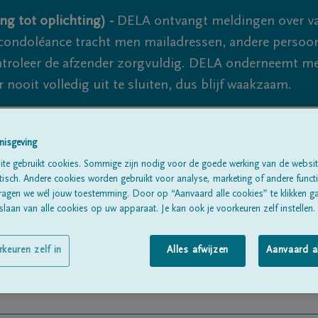
ng tot oplichting) -
DELA ontvangt meldingen over va
ondoléance tracht men mailadressen, andere persoon
controleer de afzender zorgvuldig. DELA onderneemt m
 nooit volledig uit te sluiten, dus blijf waakzaam.
nisgeving
Alle rouwberichten
Over ons
B
te gebruikt cookies. Sommige zijn nodig voor de goede werking van de websit
sch. Andere cookies worden gebruikt voor analyse, marketing of andere functio
ragen we wél jouw toestemming. Door op “Aanvaard alle cookies” te klikken g
laan van alle cookies op uw apparaat. Je kan ook je voorkeuren zelf instellen.
rkeuren zelf in
Alles afwijzen
Aanvaard a