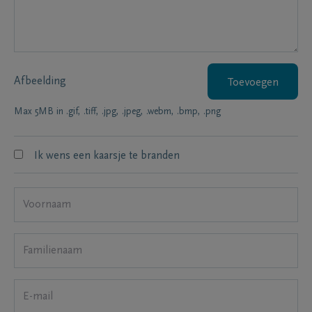
Afbeelding
Toevoegen
Max 5MB in .gif, .tiff, .jpg, .jpeg, .webm, .bmp, .png
Ik wens een kaarsje te branden