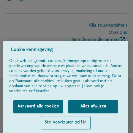
Alle rouwberichten
Over ons
Begrafenisondernemers
Contact
Cookie kennisgeving
Onze website gebruikt cookies. Sommige zijn nodig voor de
goede werking van de website en plaatsen we automatisch. Andere
Volg ons op
cookies worden gebruikt voor analyse, marketing of andere
functionaliteiten; daarvoor vragen we wél jouw toestemming. Door
op “Aanvaard alle cookies” te klikken gaat u akkoord met het
© DELA
opslaan van alle cookies op uw apparaat. Je kan ook je
voorkeuren zelf instellen.
Gebruiksvoorwaarden
Aanvaard alle cookies
Alles afwijzen
Privacyverklaring
Stel voorkeuren zelf in
Toegankelijkheidsverklaring