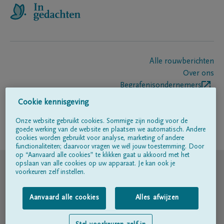
Alle rouwberichten
Over ons
Begrafenisondernemers
Contact
Cookie kennisgeving
Onze website gebruikt cookies. Sommige zijn nodig voor de
goede werking van de website en plaatsen we automatisch. Andere
Volg ons op
cookies worden gebruikt voor analyse, marketing of andere
functionaliteiten; daarvoor vragen we wél jouw toestemming. Door
op “Aanvaard alle cookies” te klikken gaat u akkoord met het
© DELA
opslaan van alle cookies op uw apparaat. Je kan ook je
voorkeuren zelf instellen.
Gebruiksvoorwaarden
Aanvaard alle cookies
Alles afwijzen
Privacyverklaring