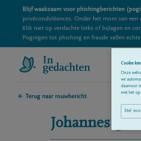
Blijf waakzaam voor phishingberichten (pogi
privécondoléances. Onder het mom van een c
Klik niet op verdachte links of bijlagen en 
Pogingen tot phishing en fraude vallen echter
Cookie ken
Onze websi
we automati
daarvoor v
met het ops
← Terug naar rouwbericht
Stel voo
Johannes (Jea