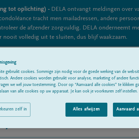
ng tot oplichting) -
DELA ontvangt meldingen over va
ondoléance tracht men mailadressen, andere persoon
controleer de afzender zorgvuldig. DELA onderneemt m
 nooit volledig uit te sluiten, dus blijf waakzaam.
nisgeving
Alle rouwberichten
Over ons
B
te gebruikt cookies. Sommige zijn nodig voor de goede werking van de websit
sch. Andere cookies worden gebruikt voor analyse, marketing of andere functio
ragen we wél jouw toestemming. Door op “Aanvaard alle cookies” te klikken g
laan van alle cookies op uw apparaat. Je kan ook je voorkeuren zelf instellen.
rkeuren zelf in
Alles afwijzen
Aanvaard a
n)
Prinsen