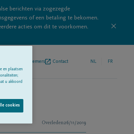
lse berichten via zogezegde
sgegevens of een betaling te bekomen.
eerdere acties om dit te voorkomen.
egrafenisondernemers
Contact
NL
FR
e en plaatsen
naliteiten;
aat u akkoord
lle cookies
Overleden
26/11/2019