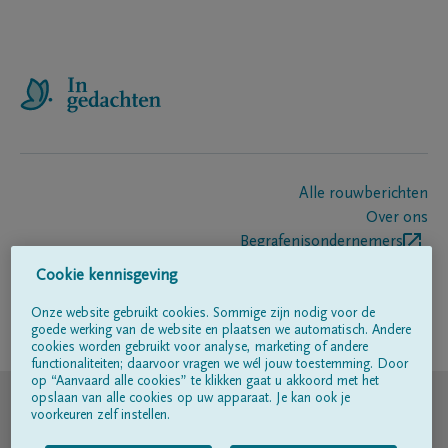
Alle rouwberichten
Over ons
Begrafenisondernemers
Contact
Cookie kennisgeving
Onze website gebruikt cookies. Sommige zijn nodig voor de
goede werking van de website en plaatsen we automatisch. Andere
Volg ons op
cookies worden gebruikt voor analyse, marketing of andere
functionaliteiten; daarvoor vragen we wél jouw toestemming. Door
op “Aanvaard alle cookies” te klikken gaat u akkoord met het
© DELA
opslaan van alle cookies op uw apparaat. Je kan ook je
voorkeuren zelf instellen.