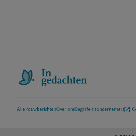
Alle rouwberichten
Over ons
Begrafenisondernemers
C