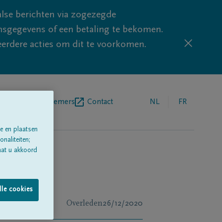
lse berichten via zogezegde
sgegevens of een betaling te bekomen.
eerdere acties om dit te voorkomen.
egrafenisondernemers
Contact
NL
FR
e en plaatsen
naliteiten;
aat u akkoord
lle cookies
Overleden
26/12/2020