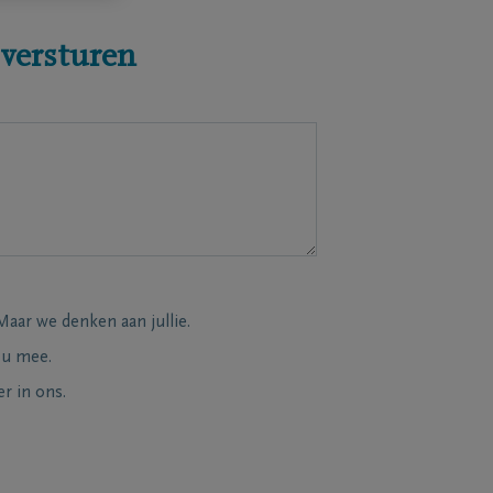
 versturen
Maar we denken aan jullie.
 u mee.
r in ons.