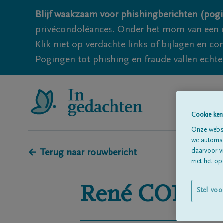
Blijf waakzaam voor phishingberichten (pogi
privécondoléances. Onder het mom van een c
Klik niet op verdachte links of bijlagen en 
Pogingen tot phishing en fraude vallen echter
Cookie ken
Onze websi
we automati
daarvoor v
← Terug naar rouwbericht
met het ops
René
CONTO
Stel voo