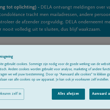
ng tot oplichting) -
DELA ontvangt meldingen over va
ondoléance tracht men mailadressen, andere persoon
controleer de afzender zorgvuldig. DELA onderneemt m
 nooit volledig uit te sluiten, dus blijf waakzaam.
Alle rouwberichten
Over ons
B
nisgeving
te gebruikt cookies. Sommige zijn nodig voor de goede werking van de websit
sch. Andere cookies worden gebruikt voor analyse, marketing of andere functio
ragen we wél jouw toestemming. Door op “Aanvaard alle cookies” te klikken g
laan van alle cookies op uw apparaat. Je kan ook je voorkeuren zelf instellen.
R
rkeuren zelf in
Alles afwijzen
Aanvaard a