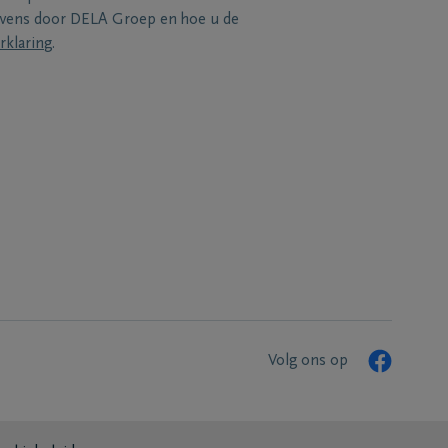
evens door DELA Groep en hoe u de
rklaring
.
Volg ons op