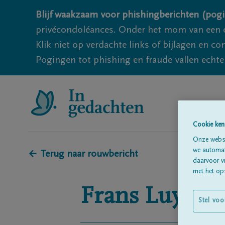
Blijf waakzaam voor phishingberichten (pogi
privécondoléances. Onder het mom van een c
Klik niet op verdachte links of bijlagen en 
Pogingen tot phishing en fraude vallen echter
Cookie ken
Onze websi
we automati
← Terug naar rouwbericht
daarvoor v
met het ops
Frans
Luypaer
Stel voo