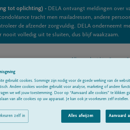
ng tot oplichting) -
DELA ontvangt meldingen over va
ondoléance tracht men mailadressen, andere persoon
controleer de afzender zorgvuldig. DELA onderneemt m
 nooit volledig uit te sluiten, dus blijf waakzaam.
Alle rouwberichten
Over ons
B
nisgeving
te gebruikt cookies. Sommige zijn nodig voor de goede werking van de websit
sch. Andere cookies worden gebruikt voor analyse, marketing of andere functio
ragen we wél jouw toestemming. Door op “Aanvaard alle cookies” te klikken g
laan van alle cookies op uw apparaat. Je kan ook je voorkeuren zelf instellen.
t
rkeuren zelf in
Alles afwijzen
Aanvaard a