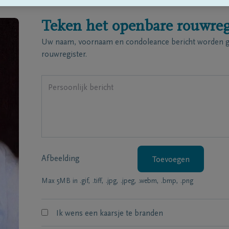
Teken het openbare rouwreg
Uw naam, voornaam en condoleance bericht worden ge
rouwregister.
Afbeelding
Toevoegen
Max 5MB in .gif, .tiff, .jpg, .jpeg, .webm, .bmp, .png
Ik wens een kaarsje te branden