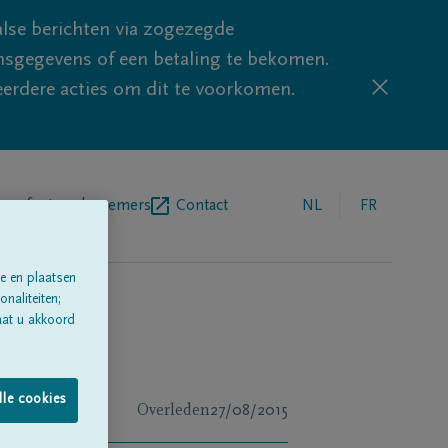
lse berichten via zogezegde
sgegevens of een betaling te bekomen.
eerdere acties om dit te voorkomen.
egrafenisondernemers
Contact
NL
FR
e en plaatsen
naliteiten;
aat u akkoord
lle cookies
Overleden
27/08/2015