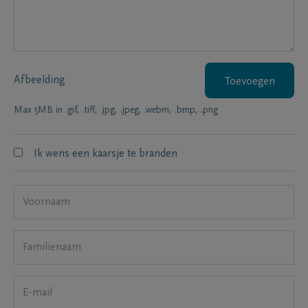
Afbeelding
Toevoegen
Max 5MB in .gif, .tiff, .jpg, .jpeg, .webm, .bmp, .png
Ik wens een kaarsje te branden