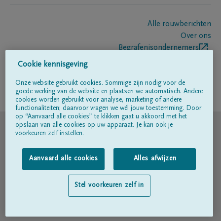
Alle rouwberichten
Over ons
Begrafenisondernemers
Contact
Cookie kennisgeving
Onze website gebruikt cookies. Sommige zijn nodig voor de
goede werking van de website en plaatsen we automatisch. Andere
Volg ons op
cookies worden gebruikt voor analyse, marketing of andere
functionaliteiten; daarvoor vragen we wél jouw toestemming. Door
op “Aanvaard alle cookies” te klikken gaat u akkoord met het
© DELA
opslaan van alle cookies op uw apparaat. Je kan ook je
voorkeuren zelf instellen.
Gebruiksvoorwaarden
Aanvaard alle cookies
Alles afwijzen
Privacyverklaring
Stel voorkeuren zelf in
Toegankelijkheidsverklaring
Cookiebeleid