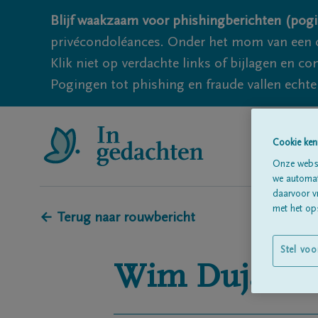
Blijf waakzaam voor phishingberichten (pogi
privécondoléances. Onder het mom van een c
Klik niet op verdachte links of bijlagen en 
Pogingen tot phishing en fraude vallen echter
Cookie ken
Onze websi
we automati
daarvoor v
met het ops
← Terug naar rouwbericht
Stel voo
Wim
Dujardi