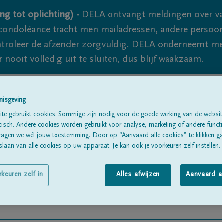
ng tot oplichting) -
DELA ontvangt meldingen over va
ondoléance tracht men mailadressen, andere persoon
controleer de afzender zorgvuldig. DELA onderneemt m
 nooit volledig uit te sluiten, dus blijf waakzaam.
nisgeving
Alle rouwberichten
Over ons
B
te gebruikt cookies. Sommige zijn nodig voor de goede werking van de websit
sch. Andere cookies worden gebruikt voor analyse, marketing of andere functio
ragen we wél jouw toestemming. Door op “Aanvaard alle cookies” te klikken g
laan van alle cookies op uw apparaat. Je kan ook je voorkeuren zelf instellen.
rkeuren zelf in
Alles afwijzen
Aanvaard a
n