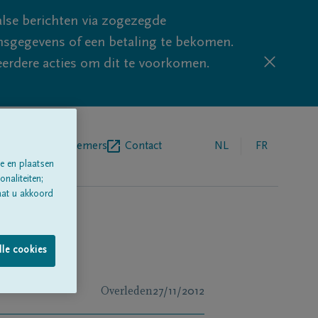
lse berichten via zogezegde
sgegevens of een betaling te bekomen.
eerdere acties om dit te voorkomen.
egrafenisondernemers
Contact
NL
FR
e en plaatsen
naliteiten;
aat u akkoord
lle cookies
Overleden
27/11/2012