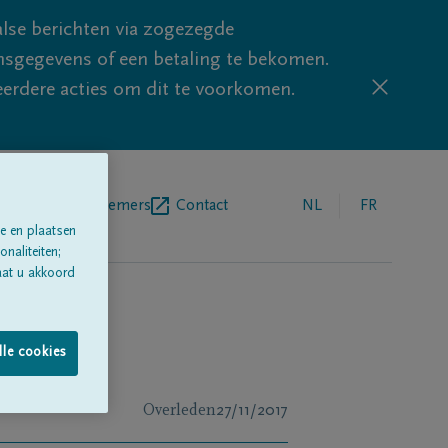
lse berichten via zogezegde
sgegevens of een betaling te bekomen.
eerdere acties om dit te voorkomen.
egrafenisondernemers
Contact
NL
FR
e en plaatsen
naliteiten;
aat u akkoord
lle cookies
Overleden
27/11/2017