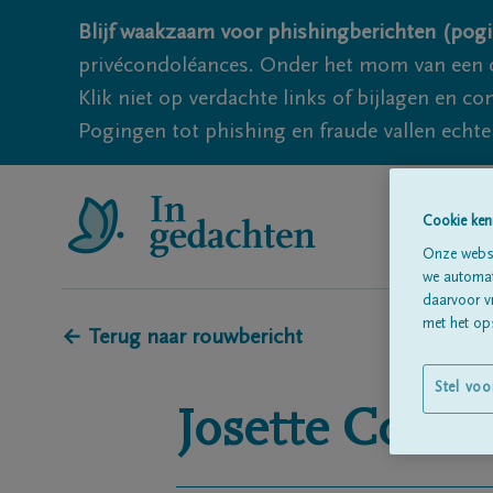
Blijf waakzaam voor phishingberichten (pogi
privécondoléances. Onder het mom van een c
Klik niet op verdachte links of bijlagen en 
Pogingen tot phishing en fraude vallen echter
Cookie ken
Onze websi
we automati
daarvoor v
met het ops
← Terug naar rouwbericht
Stel voo
Josette
Collet