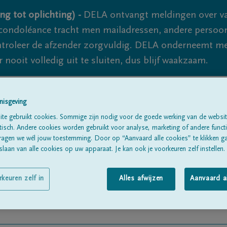
ng tot oplichting) -
DELA ontvangt meldingen over va
ondoléance tracht men mailadressen, andere persoon
controleer de afzender zorgvuldig. DELA onderneemt m
 nooit volledig uit te sluiten, dus blijf waakzaam.
nisgeving
Alle rouwberichten
Over ons
B
te gebruikt cookies. Sommige zijn nodig voor de goede werking van de websit
sch. Andere cookies worden gebruikt voor analyse, marketing of andere functio
ragen we wél jouw toestemming. Door op “Aanvaard alle cookies” te klikken g
laan van alle cookies op uw apparaat. Je kan ook je voorkeuren zelf instellen.
rkeuren zelf in
Alles afwijzen
Aanvaard a
te