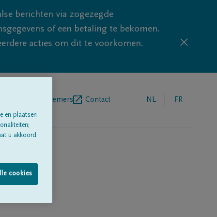
lse berichten via zogezegde
sgegevens of een betaling te bekomen.
eerdere acties om dit te voorkomen.
egrafenisondernemers
Contact
NL
FR
e en plaatsen
naliteiten;
aat u akkoord
lle cookies