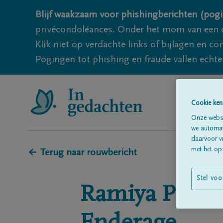
Blijf waakzaam voor phishingberichten (pogi
privécondoléances. Onder het mom van een c
Klik niet op verdachte links of bijlagen en 
Pogingen tot phishing en fraude vallen echter
Cookie ken
Onze websi
we automati
daarvoor v
met het ops
← Terug naar rouwbericht
Stel voo
Ramiya
Prian