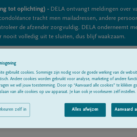
ng tot oplichting) -
DELA ontvangt meldingen over va
ondoléance tracht men mailadressen, andere persoon
controleer de afzender zorgvuldig. DELA onderneemt m
 nooit volledig uit te sluiten, dus blijf waakzaam.
Alle rouwberichten
Over ons
B
nisgeving
te gebruikt cookies. Sommige zijn nodig voor de goede werking van de websit
sch. Andere cookies worden gebruikt voor analyse, marketing of andere functio
ragen we wél jouw toestemming. Door op “Aanvaard alle cookies” te klikken g
laan van alle cookies op uw apparaat. Je kan ook je voorkeuren zelf instellen.
rkeuren zelf in
Alles afwijzen
Aanvaard a
ganie Tudawe Hewa