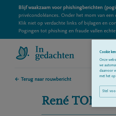
Blijf waakzaam voor phishingberichten (pogi
privécondoléances. Onder het mom van een c
Klik niet op verdachte links of bijlagen en 
Pogingen tot phishing en fraude vallen echter
Cookie ken
Onze websi
we automati
daarvoor v
met het ops
← Terug naar rouwbericht
Stel voo
René
TONNE