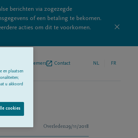
lse berichten via zogezegde
sgegevens of een betaling te bekomen.
eerdere acties om dit te voorkomen.
egrafenisondernemers
Contact
NL
FR
e en plaatsen
naliteiten;
aat u akkoord
lle cookies
Overleden
29/11/2018