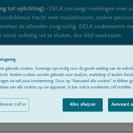
ng tot oplichting) -
DELA ontvangt meldingen over va
ondoléance tracht men mailadressen, andere persoon
controleer de afzender zorgvuldig. DELA onderneemt m
 nooit volledig uit te sluiten, dus blijf waakzaam.
nisgeving
Alle rouwberichten
Over ons
B
te gebruikt cookies. Sommige zijn nodig voor de goede werking van de websit
sch. Andere cookies worden gebruikt voor analyse, marketing of andere functio
ragen we wél jouw toestemming. Door op “Aanvaard alle cookies” te klikken g
laan van alle cookies op uw apparaat. Je kan ook je voorkeuren zelf instellen.
rkeuren zelf in
Alles afwijzen
Aanvaard a
AU