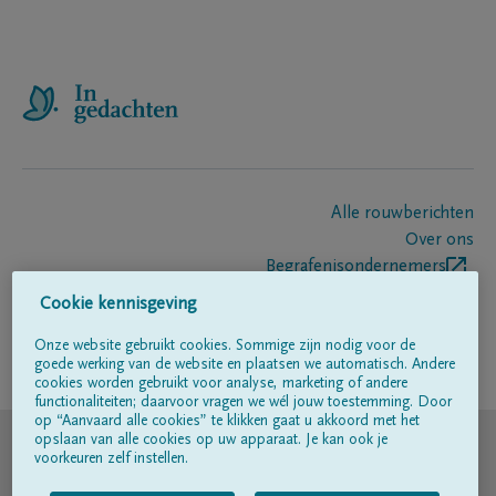
Alle rouwberichten
Over ons
Begrafenisondernemers
Contact
Cookie kennisgeving
Onze website gebruikt cookies. Sommige zijn nodig voor de
goede werking van de website en plaatsen we automatisch. Andere
Volg ons op
cookies worden gebruikt voor analyse, marketing of andere
functionaliteiten; daarvoor vragen we wél jouw toestemming. Door
op “Aanvaard alle cookies” te klikken gaat u akkoord met het
© DELA
opslaan van alle cookies op uw apparaat. Je kan ook je
voorkeuren zelf instellen.
Gebruiksvoorwaarden