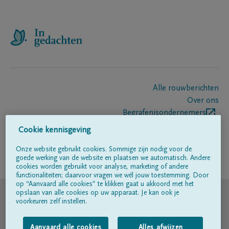
Alle rouwberichten
Over ons
Begrafenisondernemers
Contact
Cookie kennisgeving
Onze website gebruikt cookies. Sommige zijn nodig voor de
goede werking van de website en plaatsen we automatisch. Andere
Volg ons op
cookies worden gebruikt voor analyse, marketing of andere
functionaliteiten; daarvoor vragen we wél jouw toestemming. Door
op “Aanvaard alle cookies” te klikken gaat u akkoord met het
© DELA
opslaan van alle cookies op uw apparaat. Je kan ook je
voorkeuren zelf instellen.
Gebruiksvoorwaarden
Aanvaard alle cookies
Alles afwijzen