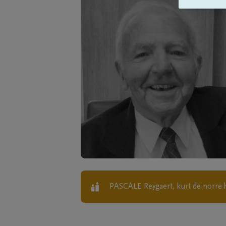
PASCALE Reygaert, kurt de norre