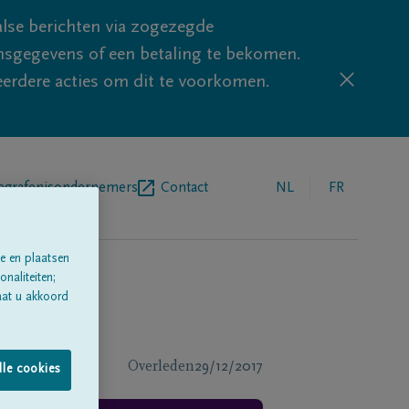
lse berichten via zogezegde
sgegevens of een betaling te bekomen.
eerdere acties om dit te voorkomen.
egrafenisondernemers
Contact
NL
FR
e en plaatsen
naliteiten;
aat u akkoord
Overleden
29/12/2017
lle cookies