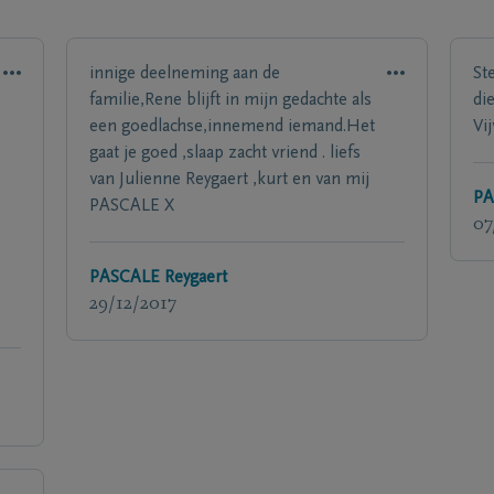
innige deelneming aan de
St
familie,Rene blijft in mijn gedachte als
die
een goedlachse,innemend iemand.Het
Vi
gaat je goed ,slaap zacht vriend . liefs
van Julienne Reygaert ,kurt en van mij
PA
PASCALE X
07
PASCALE Reygaert
29/12/2017