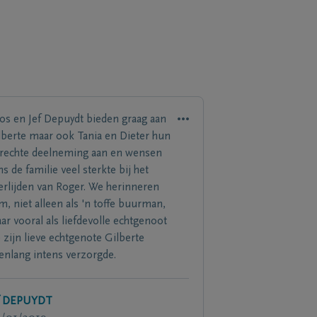
os en Jef Depuydt bieden graag aan
lberte maar ook Tania en Dieter hun
rechte deelneming aan en wensen
ns de familie veel sterkte bij het
erlijden van Roger. We herinneren
m, niet alleen als 'n toffe buurman,
ar vooral als liefdevolle echtgenoot
e zijn lieve echtgenote Gilberte
renlang intens verzorgde.
f DEPUYDT