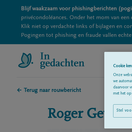
Blijf waakzaam voor phishingberichten (pogi
privécondoléances. Onder het mom van een c
Klik niet op verdachte links of bijlagen en 
Pogingen tot phishing en fraude vallen echter
Cookie ken
Onze websi
we automati
daarvoor v
← Terug naar rouwbericht
met het ops
Roger
Gevaer
Stel voo