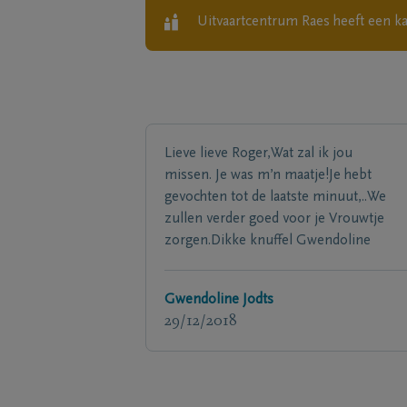
Uitvaartcentrum Raes
heeft een k
Lieve lieve Roger,Wat zal ik jou
missen. Je was m’n maatje!Je hebt
gevochten tot de laatste minuut,..We
zullen verder goed voor je Vrouwtje
zorgen.Dikke knuffel Gwendoline
Gwendoline Jodts
29/12/2018