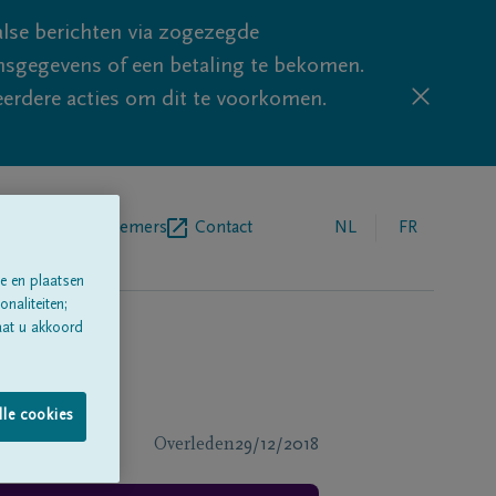
lse berichten via zogezegde
sgegevens of een betaling te bekomen.
eerdere acties om dit te voorkomen.
egrafenisondernemers
Contact
NL
FR
e en plaatsen
naliteiten;
aat u akkoord
lle cookies
Overleden
29/12/2018