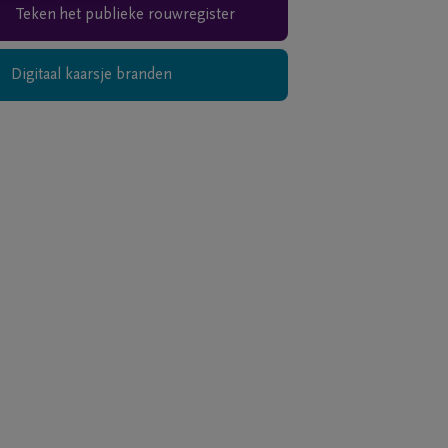
Teken het publieke rouwregister
Digitaal kaarsje branden