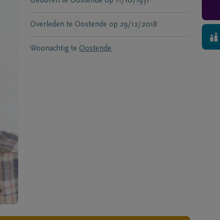
Geboren te
Oostende
op
11/10/1931
Overleden te
Oostende
op
29/12/2018
Woonachtig te
Oostende