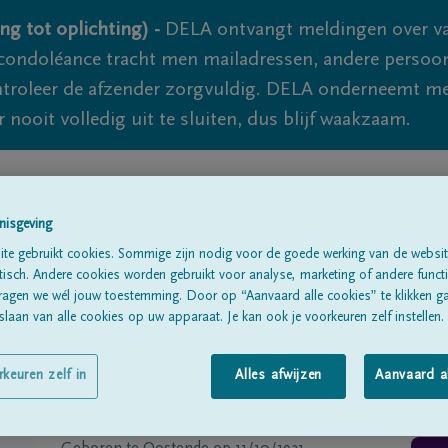
ng tot oplichting) -
DELA ontvangt meldingen over va
ondoléance tracht men mailadressen, andere persoon
controleer de afzender zorgvuldig. DELA onderneemt m
 nooit volledig uit te sluiten, dus blijf waakzaam.
Alle rouwberichten
Over ons
B
nisgeving
te gebruikt cookies. Sommige zijn nodig voor de goede werking van de websit
sch. Andere cookies worden gebruikt voor analyse, marketing of andere functio
ragen we wél jouw toestemming. Door op “Aanvaard alle cookies” te klikken g
laan van alle cookies op uw apparaat. Je kan ook je voorkeuren zelf instellen.
t
rkeuren zelf in
Alles afwijzen
Aanvaard a