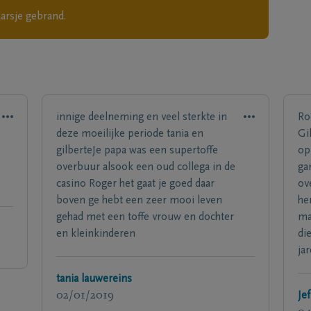
aarsje gebrand.
innige deelneming en veel sterkte in
Ro
deze moeilijke periode tania en
Gi
gilberteJe papa was een supertoffe
op
overbuur alsook een oud collega in de
ga
casino Roger het gaat je goed daar
ov
boven ge hebt een zeer mooi leven
he
gehad met een toffe vrouw en dochter
ma
en kleinkinderen
di
ja
tania lauwereins
02/01/2019
Je