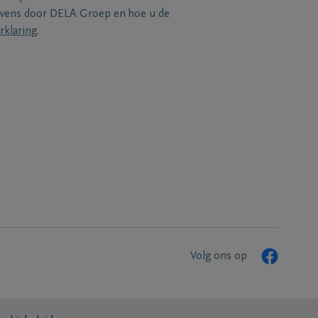
evens door DELA Groep en hoe u de
rklaring
.
Volg ons op