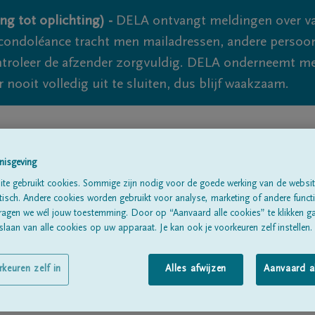
ng tot oplichting) -
DELA ontvangt meldingen over va
ondoléance tracht men mailadressen, andere persoon
controleer de afzender zorgvuldig. DELA onderneemt m
 nooit volledig uit te sluiten, dus blijf waakzaam.
Alle rouwberichten
Over ons
B
nisgeving
te gebruikt cookies. Sommige zijn nodig voor de goede werking van de websit
sch. Andere cookies worden gebruikt voor analyse, marketing of andere functio
ragen we wél jouw toestemming. Door op “Aanvaard alle cookies” te klikken g
laan van alle cookies op uw apparaat. Je kan ook je voorkeuren zelf instellen.
x
rkeuren zelf in
Alles afwijzen
Aanvaard a