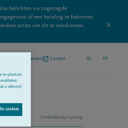
lse berichten via zogezegde
sgegevens of een betaling te bekomen.
eerdere acties om dit te voorkomen.
egrafenisondernemers
Contact
NL
FR
e en plaatsen
naliteiten;
aat u akkoord
lle cookies
Overleden
29/12/2019