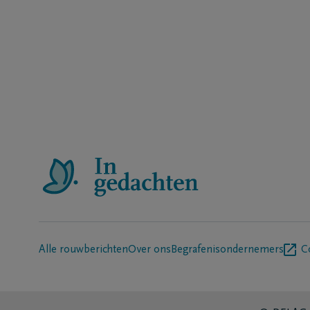
Alle rouwberichten
Over ons
Begrafenisondernemers
C