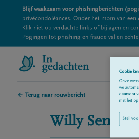
Blijf waakzaam voor phishingberichten (pogi
privécondoléances. Onder het mom van een c
Klik niet op verdachte links of bijlagen en 
Pogingen tot phishing en fraude vallen echter
Cookie ken
Onze websi
we automati
daarvoor v
← Terug naar rouwbericht
met het ops
Willy
Sempou
Stel voo