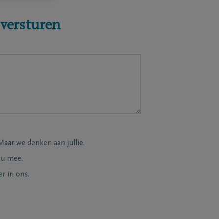
 versturen
Maar we denken aan jullie.
 u mee.
r in ons.