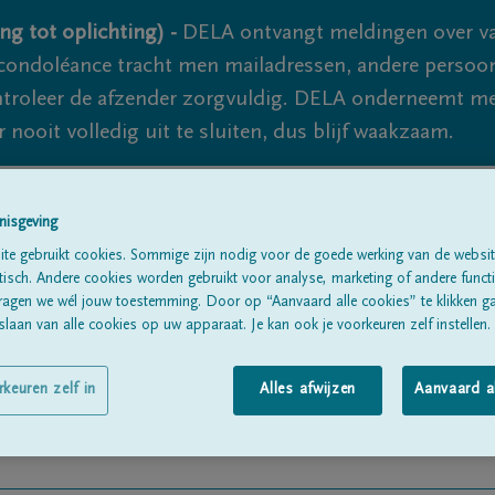
ng tot oplichting) -
DELA ontvangt meldingen over va
ondoléance tracht men mailadressen, andere persoon
controleer de afzender zorgvuldig. DELA onderneemt m
 nooit volledig uit te sluiten, dus blijf waakzaam.
nisgeving
Alle rouwberichten
Over ons
B
te gebruikt cookies. Sommige zijn nodig voor de goede werking van de websit
sch. Andere cookies worden gebruikt voor analyse, marketing of andere functio
ragen we wél jouw toestemming. Door op “Aanvaard alle cookies” te klikken g
laan van alle cookies op uw apparaat. Je kan ook je voorkeuren zelf instellen.
rkeuren zelf in
Alles afwijzen
Aanvaard a
ESMAEKER