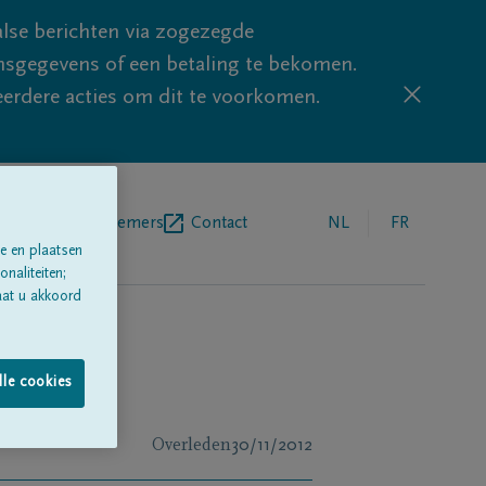
lse berichten via zogezegde
sgegevens of een betaling te bekomen.
eerdere acties om dit te voorkomen.
egrafenisondernemers
Contact
NL
FR
e en plaatsen
naliteiten;
aat u akkoord
lle cookies
Overleden
30/11/2012