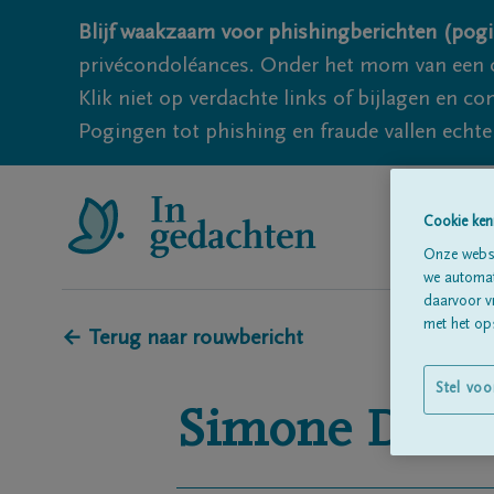
Blijf waakzaam voor phishingberichten (pogi
privécondoléances. Onder het mom van een c
Klik niet op verdachte links of bijlagen en 
Pogingen tot phishing en fraude vallen echter
Cookie ken
Onze websi
we automati
daarvoor v
met het ops
← Terug naar rouwbericht
Stel voo
Simone
DEM