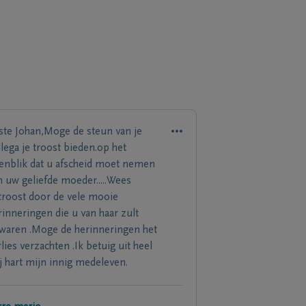
ste Johan,Moge de steun van je
llega je troost bieden.op het
enblik dat u afscheid moet nemen
n uw geliefde moeder.....Wees
troost door de vele mooie
rinneringen die u van haar zult
waren .Moge de herinneringen het
rlies verzachten .Ik betuig uit heel
j hart mijn innig medeleven.