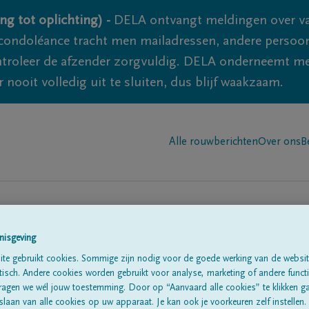
ng tot oplichting) -
DELA ontvangt meldingen over va
ondoléance tracht men mailadressen, andere persoon
controleer de afzender zorgvuldig. DELA onderneemt m
 nooit volledig uit te sluiten, dus blijf waakzaam.
Alle rouwberichten
Over ons
B
nisgeving
 Horenbeek
te gebruikt cookies. Sommige zijn nodig voor de goede werking van de websit
sch. Andere cookies worden gebruikt voor analyse, marketing of andere functio
ragen we wél jouw toestemming. Door op “Aanvaard alle cookies” te klikken g
laan van alle cookies op uw apparaat. Je kan ook je voorkeuren zelf instellen.