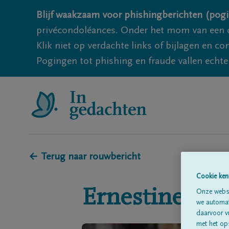
Blijf waakzaam voor phishingberichten (pogi
privécondoléances. Onder het mom van een c
Klik niet op verdachte links of bijlagen en 
Pogingen tot phishing en fraude vallen echter
← Terug naar rouwbericht
Cookie ken
Ernestine
Van
Onze websi
we automati
daarvoor v
met het ops