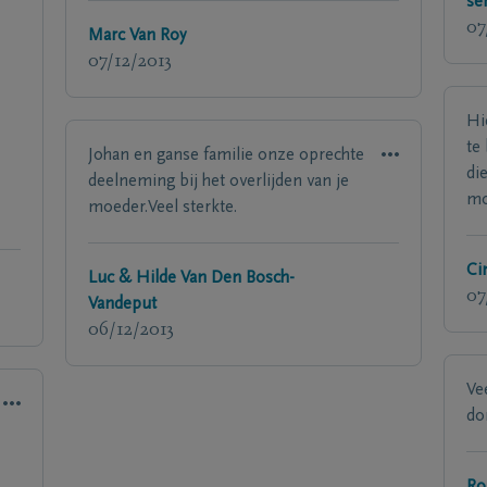
se
07
Marc Van Roy
07/12/2013
Hi
te
Johan en ganse familie onze oprechte
di
deelneming bij het overlijden van je
moe
moeder.Veel sterkte.
Ci
Luc & Hilde Van Den Bosch-
07
Vandeput
06/12/2013
Ve
do