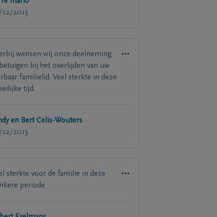
rre mario
/12/2013
erbij wensen wij onze deelneming
 betuigen bij het overlijden van uw
erbaar familielid. Veel sterkte in deze
ilijke tijd.
ndy en Bert Celis-Wouters
/12/2013
el sterkte voor de familie in deze
nkere periode