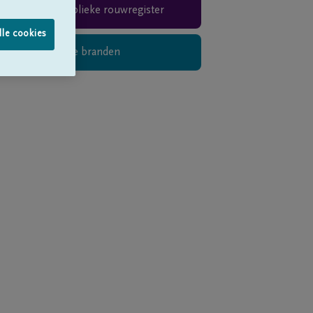
Teken het publieke rouwregister
lle cookies
Digitaal kaarsje branden