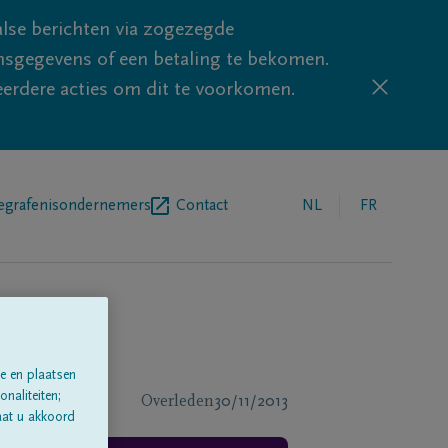
lse berichten via zogezegde
sgegevens of een betaling te bekomen.
eerdere acties om dit te voorkomen.
egrafenisondernemers
Contact
NL
FR
e en plaatsen
naliteiten;
Overleden
30/11/2013
aat u akkoord