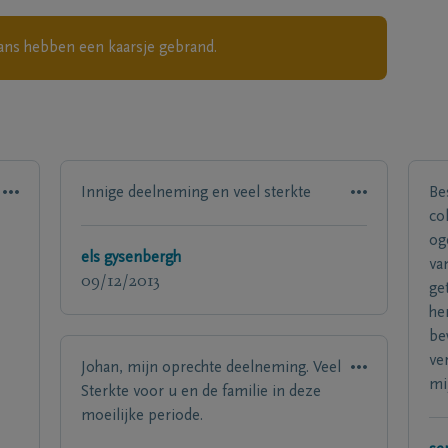
ans
hebben een kaarsje gebrand.
Innige deelneming en veel sterkte
Be
co
og
els gysenbergh
va
09/12/2013
ge
he
be
ve
Johan, mijn oprechte deelneming. Veel
mi
Sterkte voor u en de familie in deze
moeilijke periode.