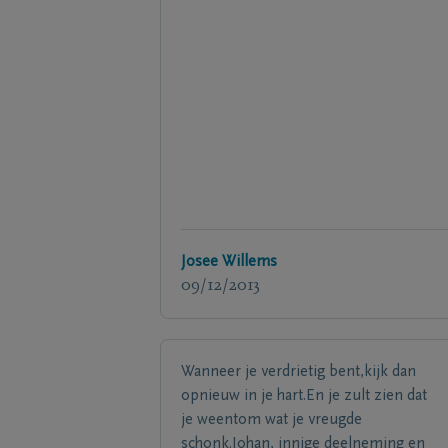
Josee Willems
09/12/2013
Wanneer je verdrietig bent,kijk dan
opnieuw in je hart.En je zult zien dat
je weentom wat je vreugde
schonk.Johan, innige deelneming en