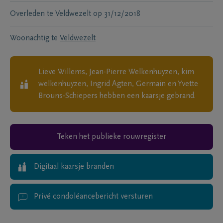
Overleden te
Veldwezelt
op
31/12/2018
Woonachtig te
Veldwezelt
Lieve Willems, Jean-Pierre Welkenhuyzen, kim
welkenhuyzen, Ingrid Agten, Germain en Yvette
Brouns-Schiepers
hebben een kaarsje gebrand.
Teken het publieke rouwregister
Digitaal kaarsje branden
Privé condoléancebericht versturen