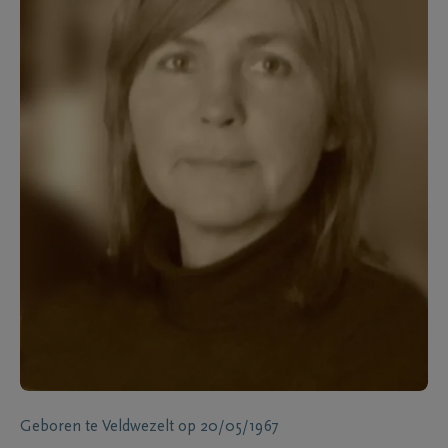
Geboren te
Veldwezelt
op
20/05/1967