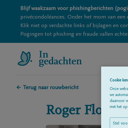
Blijf waakzaam voor phishingberichten (pogi
privécondoléances. Onder het mom van een c
Klik niet op verdachte links of bijlagen en 
Pogingen tot phishing en fraude vallen echter
Cookie ken
← Terug naar rouwbericht
Onze websi
we automati
daarvoor v
Roger
Florizo
met het ops
Stel voo