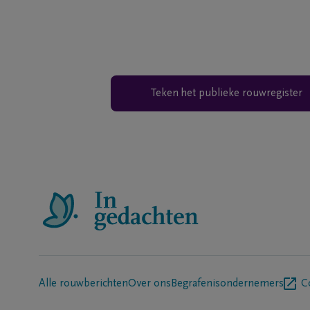
Teken het publieke rouwregister
Alle rouwberichten
Over ons
Begrafenisondernemers
C