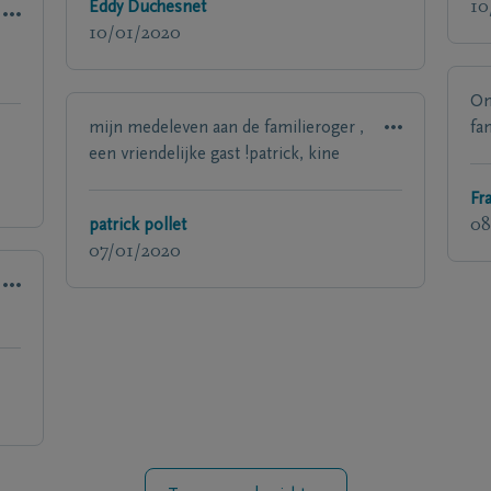
Eddy Duchesnet
10
10/01/2020
On
mijn medeleven aan de familieroger ,
fa
een vriendelijke gast !patrick, kine
Fr
patrick pollet
08
07/01/2020