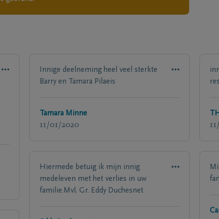
Innige deelneming heel veel sterkte
in
Barry en Tamara Pilaeis
re
Tamara Minne
TH
11/01/2020
11
Hiermede betuig ik mijn innig
Mi
medeleven met het verlies in uw
fam
familie.Mvl. Gr. Eddy Duchesnet
Ca