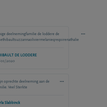
nige deelnemingfamilie de loddere de
sethibaultsuzzannaoliviermelanieqreqoirenathalie
IBAULT DE LODDERE
/01/2020
jn oprechte deelneming aan de
ilie. Veel Sterkte
rla Slabbinck