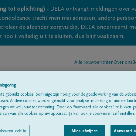
ng tot oplichting) -
DELA ontvangt meldingen over va
ondoléance tracht men mailadressen, andere persoon
controleer de afzender zorgvuldig. DELA onderneemt m
 nooit volledig uit te sluiten, dus blijf waakzaam.
Alle rouwberichten
Over ons
B
nisgeving
te gebruikt cookies. Sommige zijn nodig voor de goede werking van de websit
sch. Andere cookies worden gebruikt voor analyse, marketing of andere functio
ragen we wél jouw toestemming. Door op “Aanvaard alle cookies” te klikken g
one
laan van alle cookies op uw apparaat. Je kan ook je voorkeuren zelf instellen.
rkeuren zelf in
Alles afwijzen
Aanvaard a