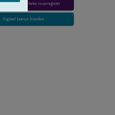
Teken het publieke rouwregister
Digitaal kaarsje branden