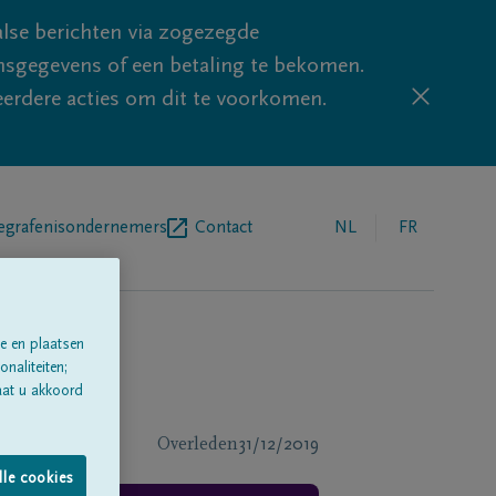
lse berichten via zogezegde
sgegevens of een betaling te bekomen.
eerdere acties om dit te voorkomen.
egrafenisondernemers
Contact
NL
FR
e en plaatsen
naliteiten;
aat u akkoord
Overleden
31/12/2019
lle cookies