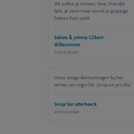
We zullen je missen, lieve. FriendJe
lach, je stem maar vooral je grappige
fratsen.Rust zacht
Sabine & Johnny Glibert-
Willecomme
11/01/2020
Onze innige deelnemingen bij het
verlies van roger.Rik ,Sonja en pricillia
Sonja Van utterbeeck
10/01/2020