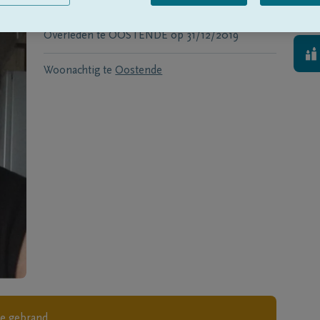
Geboren te
Oostende
op
10/11/1957
Overleden te
OOSTENDE
op
31/12/2019
Woonachtig te
Oostende
je gebrand.