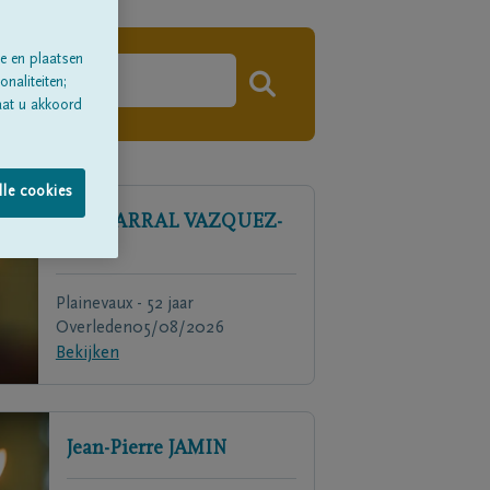
e en plaatsen
naliteiten;
aat u akkoord
lle cookies
Paul
CARRAL VAZQUEZ-
CALAY
Plainevaux - 52 jaar
Overleden
05/08/2026
Bekijken
Jean-Pierre
JAMIN