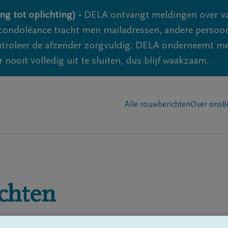
ng tot oplichting) -
DELA ontvangt meldingen over va
ondoléance tracht men mailadressen, andere persoon
controleer de afzender zorgvuldig. DELA onderneemt m
 nooit volledig uit te sluiten, dus blijf waakzaam.
Alle rouwberichten
Over ons
B
chten