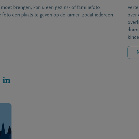
s moet brengen, kan u een gezins- of familiefoto
Verte
foto een plaats te geven op de kamer, zodat iedereen
over 
overl
drama
kinde
N
 in