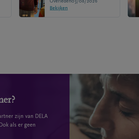
Overleden
03/08/2026
Bekijken
mer?
rtner zijn van DELA
Ook als er geen