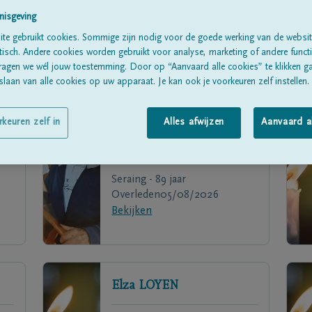
nisgeving
te gebruikt cookies. Sommige zijn nodig voor de goede werking van de websit
sch. Andere cookies worden gebruikt voor analyse, marketing of andere functio
ragen we wél jouw toestemming. Door op “Aanvaard alle cookies” te klikken g
laan van alle cookies op uw apparaat. Je kan ook je voorkeuren zelf instellen.
rkeuren zelf in
Alles afwijzen
Aanvaard a
Léonardo
BERNARDINIS
Seraing - 89 jaar
Overleden
05/08/2026
Bekijken
Elza
LOYEN