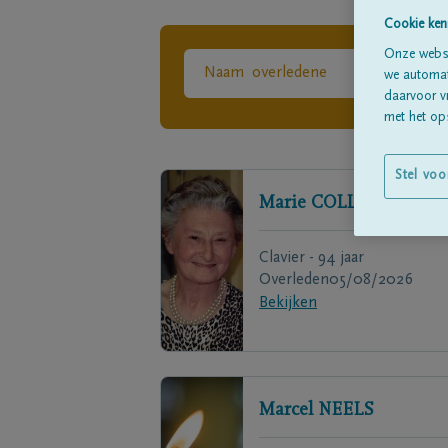
Cookie ken
Onze websi
we automati
daarvoor v
met het ops
Stel voo
Marie
COLLINGE
Clavier - 94 jaar
Overleden
05/08/2026
Bekijken
Marcel
NEELS