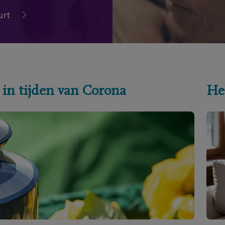
urt
 in tijden van Corona
He